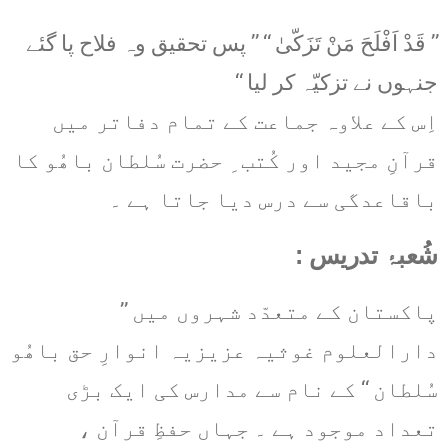
’’ قَدْ اَفْلَحَ مَنْ تَزَکّیٰ ‘‘ ’’ پس تحقیق وہ فلاح پا گئے
جنہوں نے تزکیّہ کر لیا ‘‘
اِس کے علاوہ جماعت کے تمام دفاتر میں
قرآنِ مجید اور کُتب ِ حضرت سُلطان باھُو کا
باقاعدگی سے درس دیا جاتا ہے ۔
شُعبۂ تدریس :
پاکستان کے متعدّد شہروں میں ’’
دارالعلوم غوثیہ عزیزیہ انوارِ حق باھُو
سُلطان ‘‘ کے نام سے مدارس کی ایک بڑی
تعداد موجود ہے ۔ جہاں حفظِ قرآن ،