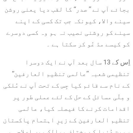
بجائے آپ نے ’’ صدر‘‘ کا لقب دیا یعنی روشن
سینے والا، کیونکہ جب تک کسی کے اپنے
سینے کو روشنی نصیب نہ ہو وہ کسی دوسرے
کو کیسے مدّ عُو کر سکتا ہے ۔
اِس کے 13 سال بعد آپ نے ایک دوسرا
تنظیمی شعبہ ’’عالمی تنظیم العارفین‘‘
کے نام سے قائم کیا جِس کے تحت آپ نے مُلکی
و مِلّی مسائل کے حل کے لئے عملی طور پر
اقدامات کرنے کا فیصلہ کیا، عالمی
تنظیم العارفین کے زیرِ اہتمام پاکستان
سمیت دُنیا کے مختلف ممالک میں اِصلاحی و