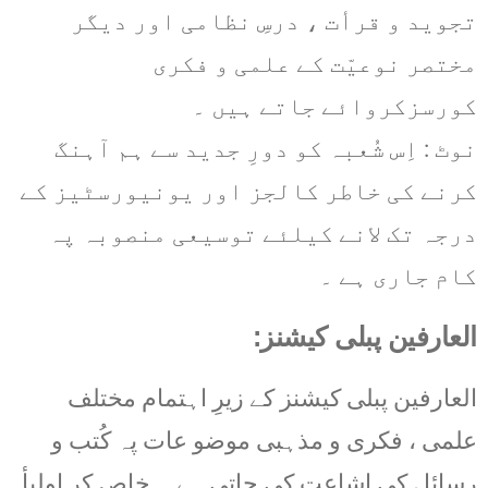
تجوید و قرأت ، درسِ نظامی اور دیگر
مختصر نوعیّت کے علمی و فکری
کورسزکروائے جاتے ہیں ۔
نوٹ : اِس شُعبہ کو دورِ جدید سے ہم آہنگ
کرنے کی خاطر کالجز اور یونیورسٹیز کے
درجہ تک لانے کیلئے توسیعی منصوبہ پہ
کام جاری ہے ۔
العارفین پبلی کیشنز:
العارفین پبلی کیشنز کے زیرِ اہتمام مختلف
علمی ، فکری و مذہبی موضو عات پہ کُتب و
رسائل کی اشاعت کی جاتی ہے ۔ خاص کر اولیأ