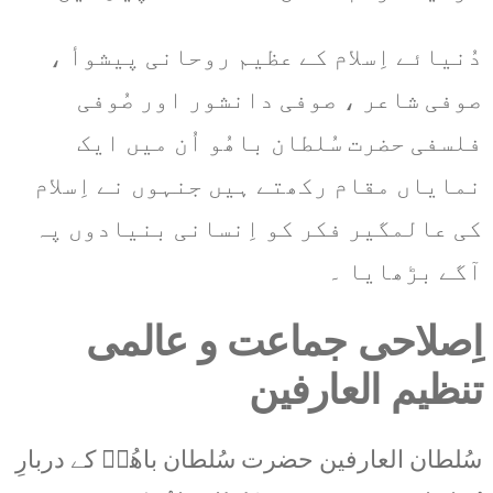
دُنیائے اِسلام کے عظیم روحانی پیشوأ ،
صوفی شاعر ، صوفی دانشور اور صُوفی
فلسفی حضرت سُلطان باھُو اُن میں ایک
نمایاں مقام رکھتے ہیں جنہوں نے اِسلام
کی عالمگیر فکر کو اِنسانی بنیادوں پہ
آگے بڑھایا ۔
اِصلاحی جماعت و عالمی
تنظیم العارفین
سُلطان العارفین حضرت سُلطان باھُوؒ کے دربارِ