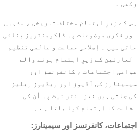
رکھی ۔
اِس کے زیرِ اہتمام مختلف تاریخی ، مذہبی
اور فکری موضوعات پہ ڈاکومنٹریز بنائی
جاتی ہیں ۔ اِصلاحی جماعت و عالمی تنظیم
العارفین کے زیرِ اہتمام ہونے والے
عوامی اجتماعات ، کانفرنسز اور
سیمینارز کی آڈیوز اور ویڈیوز ریلیز
کی جاتی ہیں نیز انٹر نیٹ پہ اُن کی
اشاعت کا اہتمام کیا جاتا ہے ۔
اجتماعات، کانفرنسز اور سیمینارز: