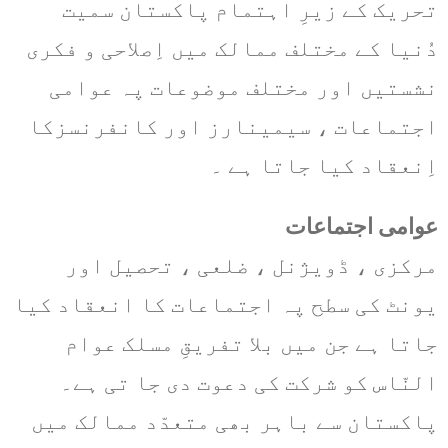
تحریک کے زیرِ اہتمام پاکستان سمیت
دُنیا کے مختلف ممالک میں اِصلاحی و فکری
نشستیں اور مختلف موضوعات پہ عوامی
اجتماعات ، سیمینارز اور کانفرنسزکا
اِنعقاد کیا جاتا ہے ۔
عوامی اجتماعات
مرکزی ، ڈویژنل ، ضلعی ، تحصیل اور
یونٹ کی سطح پہ اجتماعات کا انعقاد کیا
جاتا ہے جن میں بلا تفریقِ مسلک عوام
النّاس کو شرکت کی دعوت دی جا تی ہے
۔
پاکستان سے باہر بھی متعدّد ممالک میں