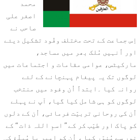
محمد
اصغر علی
صاحب نے
اِس جماعت کے تحت مختلف وفُود تشکیل دیئے
اور اُنہیں مُلک بھر میں مساجد،
مارکیٹس، عوامی مقامات و اجتماعات میں
لوگوں تک یہ پیغام پہنچانے کے لئے
روانہ کیا ۔ابتداََ اُن وفود میں منتخب
لوگوں کو ہی شامل کیا گیا، آپ نے پہلے
اُن کی روحانی تربیّت فرمائی، اُن کے دلوں
کو پاک اور طیّب کر کے ’’ اسمِ اللہ ذات ‘‘ کے
نور سے مُنوّر کیا ، اُن کو امیر یا مُبلّغ کی