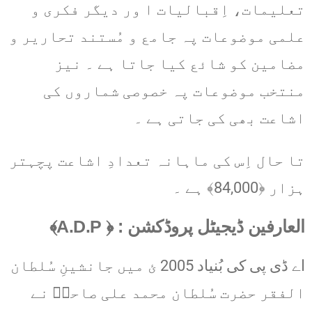
تعلیمات، اِقبالیات ا ور دیگر فکری و
علمی موضوعات پہ جامع و مُستند تحاریر و
مضامین کو شائع کیا جاتا ہے ۔ نیز
منتخب موضوعات پہ خصوصی شماروں کی
اشاعت بھی کی جاتی ہے ۔
تا حال اِس کی ماہانہ تعدادِ اشاعت پچہتر
ہزار ﴿84,000﴾ ہے ۔
العارفین ڈیجیٹل پروڈکشن : ﴿ A.D.P﴾
اے ڈی پی کی بُنیاد 2005 ئ میں جانشینِ سُلطان
الفقر حضرت سُلطان محمد علی صاحبؒ نے