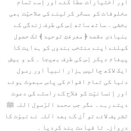
اور اختیارات عطا کئے اور اِسے تمام
مخلوقات کو مسخّر کرلینے کی صلاحیّت بھی
بخشی ۔ ساتھ ساتھ اِس کی طرف زندگی کے
بنیادی مقصد ﴿ معرفتِ توحید ﴾ تک حصول
کیلئے اپنے منتخب بندوں کو ہدایت کا
پیغام دیکر اِس کی طرف بھیجا ۔ کم و بیش
ایک لاکھ چالیس ہزار انبیأ اور رسول
دنیا کی تمام اقوام کی پاس مبعوث ہوئے
اور اِنسانیّت کو فلاح کے راستے کی دعوت
دیتے رہے ۔ مگر جب محمد الرّسول اللہ ﷺ
تشریف لائے تو اُن کے بعد اللہ نے نبوّت کا
دروازہ تا قیامت بند کردیا ۔