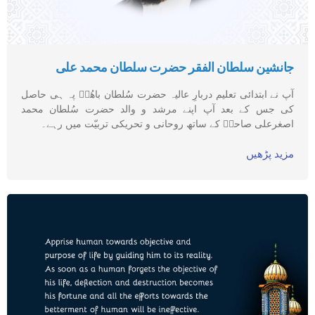
جانشین سلطان الفقر حضرت سلطان محمد علی
آپ نے ابتدائی تعلیم دربارِ عالیہ حضرت سُلطان باھُوؒ پہ ہی حاصل
کی جس کے بعد آپ اپنے مرشد و والد حضرت سُلطان محمد
اصغرعلی صاحبؒ کے ساتھ روحانی و تحریکی تربیّت میں رہے۔
مزید پڑھیں