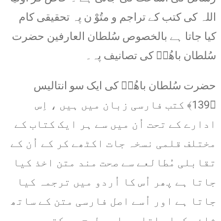
اللہ کی کتب کے تراجم و متُوْ ن پہ تحقیقی کام
کیا جاتا ہے بالخصوص سُلطان العارفین حضرت
سُلطان باھُوؒ کی تصانیف پہ۔
حضرت سُلطان باھُوؒ کی ایک سو انتالیس
﴿139﴾ کتب فارسی زبان میں ہیں ، اِس
ادارے کے تحت اُن میں سے ہر ایک کتاب کے
مختلف قلمی نسخہ جات اکٹھے کر کے اُن کے
تقابلی مُطالعے سے صحت مند متن اخذ کیا
جاتا ہے پھر اُس کا اُردو میں ترجمہ کیا
جاتا ہے اور اُسے اصل فارسی متن کے ساتھ
شائع کیا جاتا ہے اِسی طرح جو کتب عربی