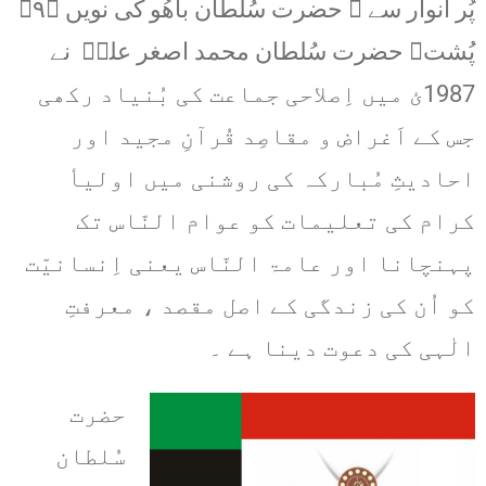
پُر انوار سے ﴿ حضرت سُلطان باھُو کی نویں ﴿۹﴾
پُشت﴾ حضرت سُلطان محمد اصغر علیؒ نے
1987ئ میں اِصلاحی جماعت کی بُنیاد رکھی
جس کے اَغراض و مقاصِد قُرآنِ مجید اور
احادیثِ مُبارکہ کی روشنی میں اولیأ
کرام کی تعلیمات کو عوام النّاس تک
پہنچانا اور عامۃ النّاس یعنی اِنسانیّت
کو اُن کی زندگی کے اصل مقصد ، معرفتِ
الٰہی کی دعوت دینا ہے ۔
حضرت
سُلطان