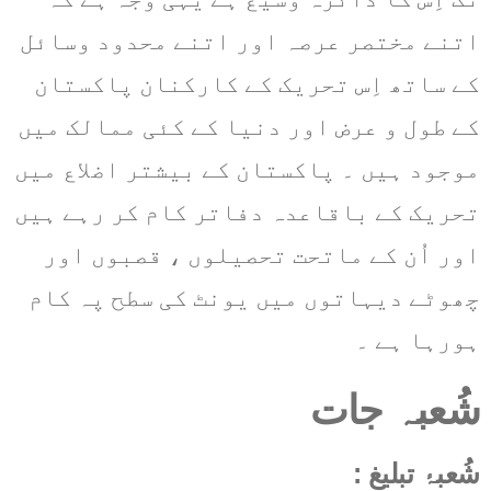
اتنے مختصر عرصہ اور اتنے محدود وسائل
کے ساتھ اِس تحریک کے کارکنان پاکستان
کے طول و عرض اور دنیا کے کئی ممالک میں
موجود ہیں ۔ پاکستان کے بیشتر اضلاع میں
تحریک کے باقاعدہ دفاتر کام کر رہے ہیں
اور اُن کے ماتحت تحصیلوں ، قصبوں اور
چھوٹے دیہاتوں میں یونٹ کی سطح پہ کام
ہورہا ہے ۔
شُعبہ جات
شُعبۂ تبلیغ :