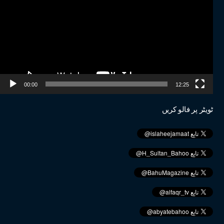
Player
00:00
12:25
ٹویٹر پر فالو کریں