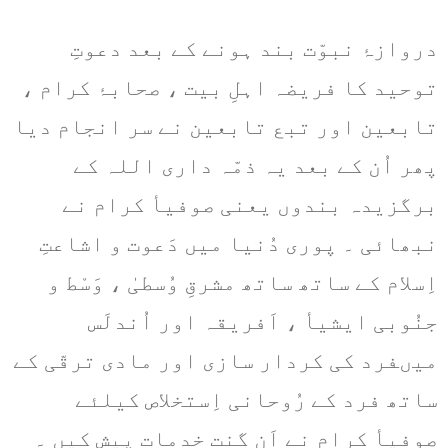
دروازۂ نبوّت بند ہونے کے بعد دعوتِ
توحید کا فریضہ اہلِ بیت ، صحابۂ کرام ،
تابعین اور تبع تابعین نے سر انجام دیا
پھر اُن کے بعد یہ ذمّہ داری اللہ کے
برگزیدہ بندوں یعنی صوفیأ کرام نے
نبھائی ۔ پوری دُنیا میں دَعوت و اشاعتِ
اِسلام کے ساتھ ساتھ مشرقِ وُسطیٰ ، وَسْط و
جنُوبی ایشیأ ، اَفریقہ اور اُندلَس
میںفرد کی کردار سازی اور مادی ترقّی کے
ساتھ فرد کے رُوحانی اِستخلاص کیلئے
صوفیأ کرام نے اَن گنت خدمات پیش کیں ۔