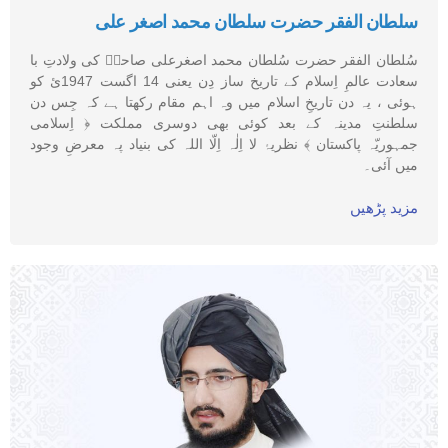
سلطان الفقر حضرت سلطان محمد اصغر علی
سُلطان الفقر حضرت سُلطان محمد اصغرعلی صاحبؒ کی ولادتِ با
سعادت عالمِ اِسلام کے تاریخ ساز دِن یعنی 14 اگست 1947ئ کو
ہوئی ، یہ دن تاریخِ اسلام میں وہ اہم مقام رکھتا ہے کہ جِس دن
سلطنتِ مدینہ کے بعد کوئی بھی دوسری مملکت ﴿ اِسلامی
جمہوریّہ پاکستان ﴾ نظریۂ لا اِلٰہ اِلّا اللہ کی بنیاد پہ معرضِ وجود
میں آئی۔
مزید پڑھیں