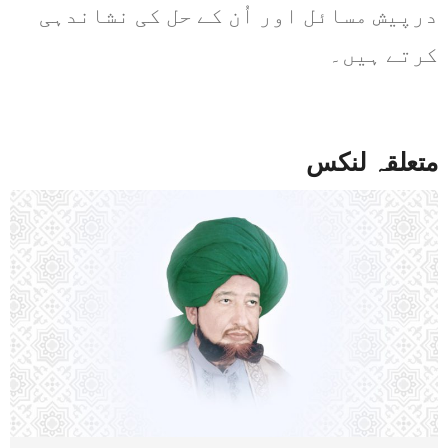
درپیش مسائل اور اُن کے حل کی نشاندہی
کرتے ہیں۔
متعلقہ لنکس