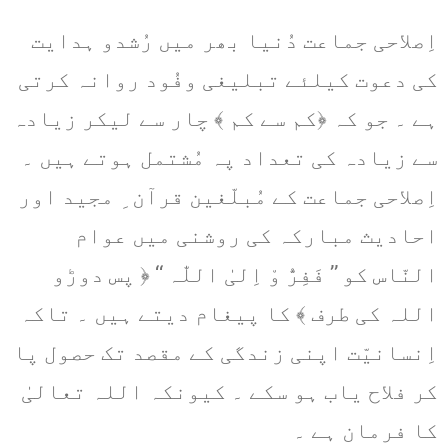
اِصلاحی جماعت دُنیا بھر میں رُشدو ہدایت
کی دعوت کیلئے تبلیغی وفُود روانہ کرتی
ہے ۔ جو کہ ﴿کم سے کم ﴾ چار سے لیکر زیادہ
سے زیادہ کی تعداد پہ مُشتمل ہوتے ہیں ۔
اِصلاحی جماعت کے مُبلّغین قرآن ِ مجید اور
احادیث مبارکہ کی روشنی میں عوام
النّاس کو ’’ فَفِرُّ وْ اِلیٰ اللّٰہ ‘‘ ﴿ پس دوڑو
اللہ کی طرف ﴾ کا پیغام دیتے ہیں ۔ تاکہ
اِنسانیّت اپنی زندگی کے مقصد تک حصول پا
کر فلاح یاب ہو سکے ۔ کیونکہ اللہ تعالیٰ
کا فرمان ہے ۔