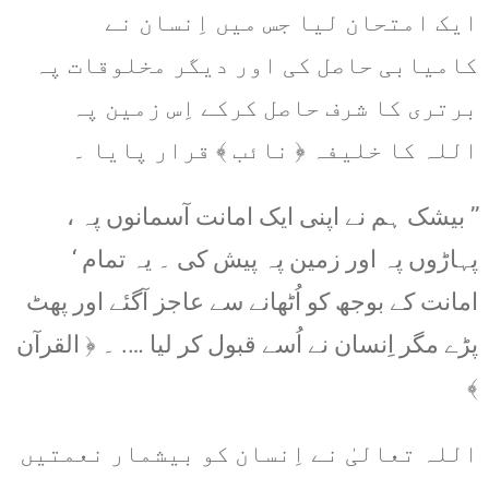
ایک امتحان لیا جس میں اِنسان نے
کامیابی حاصل کی اور دیگر مخلوقات پہ
برتری کا شرف حاصل کرکے اِس زمین پہ
اللہ کا خلیفہ ﴿ نائب ﴾ قرار پایا ۔
’’ بیشک ہم نے اپنی ایک امانت آسمانوں پہ ،
پہاڑوں پہ اور زمین پہ پیش کی ۔ یہ تمام ‘
امانت کے بوجھ کو اُٹھانے سے عاجز آگئے اور پھٹ
پڑے مگر اِنسان نے اُسے قبول کر لیا …. ۔ ﴿ القرآن
﴾
اللہ تعالیٰ نے اِنسان کو بیشمار نعمتیں