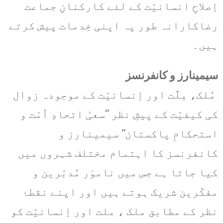
اِصلاحِ انسانیّت کے لئے کارکنانِ جماعت
رضاکارانہ طور پہ اپنی خِدمات پیش کرتے
ہیں۔
سیمینارز و کانفرنسز
مُلک، مِلَّت اور اِنسانیّت کے موجودہ زوال
کی کیفیّت کے پیشِ نظر ’’سعیٔ اتحادِ اُمّت و
استحکامِ پاکستان‘‘ سیمینارز و
کانفرنسز کا اہتمام مختلف شہروں میں
کیا جاتا ہے جس میں ناموَر مُدبّرین و
مفکّرین شریک ہوتے ہیں اور اپنے نقطۂ
نظر کے مطابق ملک ، ملت اور اِنسانیّت کو