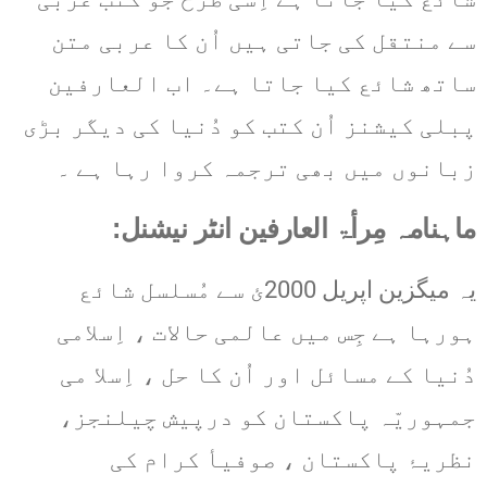
سے منتقل کی جاتی ہیں اُن کا عربی متن
ساتھ شائع کیا جاتا ہے۔ اب العارفین
پبلی کیشنز اُن کتب کو دُنیا کی دیگر بڑی
زبانوں میں بھی ترجمہ کروا رہا ہے ۔
ماہنامہ مِرأۃ العارفین انٹر نیشنل:
یہ میگزین اپریل 2000ئ سے مُسلسل شائع
ہورہا ہے جِس میں عالمی حالات ، اِسلامی
دُنیا کے مسائل اور اُن کا حل ، اِسلا می
جمہوریّہ پاکستان کو درپیش چیلنجز،
نظریۂ پاکستان ، صوفیأ کرام کی