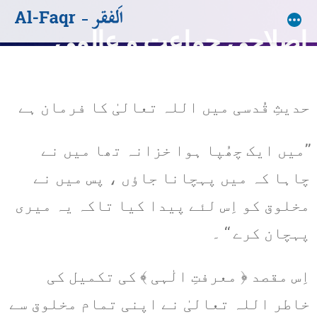
اصلاحی جماعت و عالمی
تنظیم العارفین
فَفِرُّ وْ اِلیٰ ﷲ ۔ پس دوڑو اللہ کی طرف
حدیثِ قُدسی میں اللہ تعالیٰ کا فرمان ہے
’’میں ایک چھُپا ہوا خزانہ تھا میں نے
چاہا کہ میں پہچانا جاؤں ، پس میں نے
مخلوق کو اِس لئے پیدا کیا تاکہ یہ میری
پہچان کرے ‘‘ ۔
اِس مقصد ﴿ معرفتِ الٰہی ﴾ کی تکمیل کی
خاطر اللہ تعالیٰ نے اپنی تمام مخلوق سے