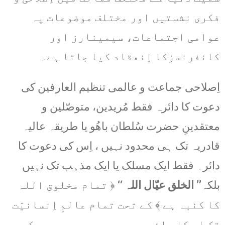
فکری نشستیں اور مختلف موضوعات پہ
عوامی اجتماعات، سیمینارز اور
کانفرنسزکا اِنعقاد کیا جاتا ہے۔
اِصلاحی جماعت و عالمی تنظیم العارفین کی
دعوت کا دائرہ فقط مُریدین، متوصّلین و
معتقدینِ حضرت سُلطان باھُو یا طریقہ عالیہ
قادریہ تک ہی محدود نہیں ، اِس کی دعوت کا
دائرہ فقط ایک مسلک یا ایک مذہب تک نہیں
بلکہ
’’ الخلق عیّال اللہ ‘‘
﴿ تمام مخلوق اللہ
کا کنبہ ہے ﴾ کے تحت تمام عالمِ اِنسانیّت
تک اِس کا دائرہ وسیع ہے یہی وجہ ہے کہ