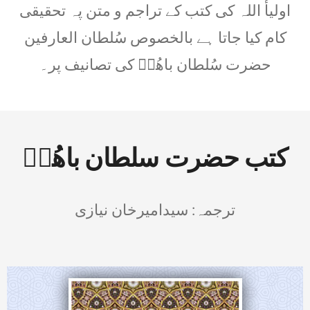
اولیأ اللہ کی کتب کے تراجم و متن پہ تحقیقی
کام کیا جاتا ہے بالخصوص سُلطان العارفین
حضرت سُلطان باھُوؒ کی تصانیف پر۔
کتب حضرت سلطان باھُوؒ
ترجمہ: سیدامیرخان نیازی