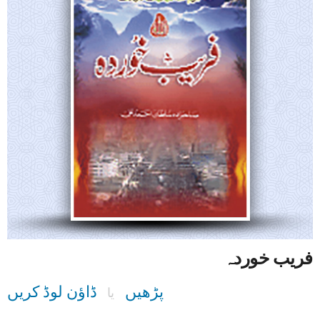
فریب خوردہ
پڑھیں
ڈاؤن لوڈ کریں
یا