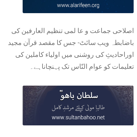
اصلاحی جماعت و عا لمی تنظیم العارفین کی
باضابطہ ویب سائٹ- جس کا مقصد قرآن مجید
اوراحادیثِ کی روشنی میں اولیاء کاملین کی
تعلیمات کو عوام النّاس تک پہنچاناہے۔