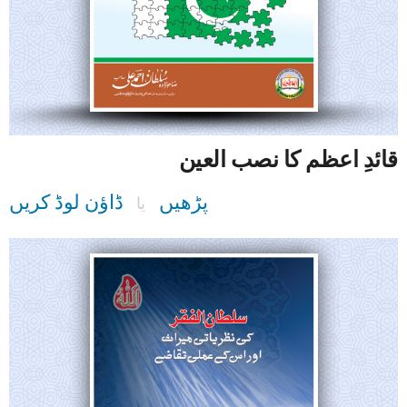
قائدِ اعظم کا نصب العین
پڑھیں
ڈاؤن لوڈ کریں
یا