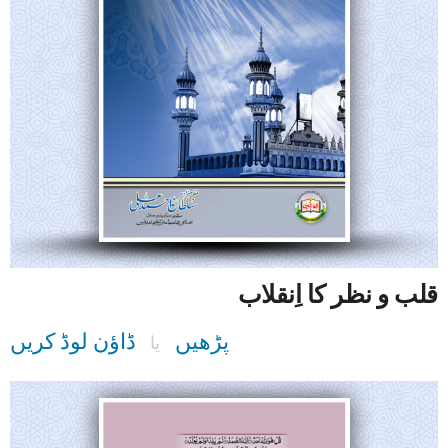
قلب و نظر کا اِنقلاب
پڑھیں
ڈاؤن لوڈ کریں
یا