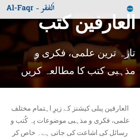
العارفین کتب
تازہ ترین علمی، فکری و
مذہبی کتب کا مطالعہ کریں
العارفین پبلی کیشنز کے زیرِ اہتمام مختلف
علمی، فکری و مذہبی موضوعات پہ کُتب و
رسائل کی اشاعت کی جاتی ہے۔ خاص کر