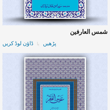
شمس العارفین
پڑھیں
ڈاؤن لوڈ کریں
یا