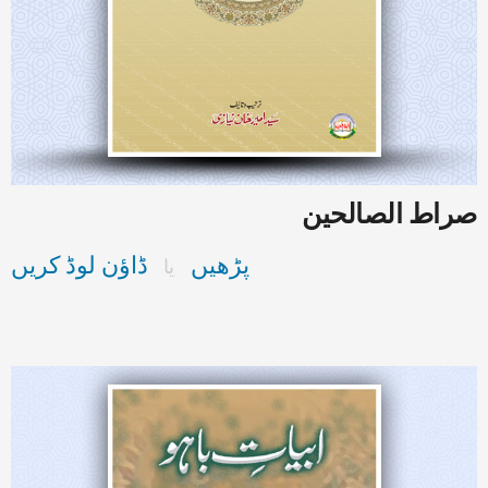
صراط الصالحین
پڑھیں
ڈاؤن لوڈ کریں
یا