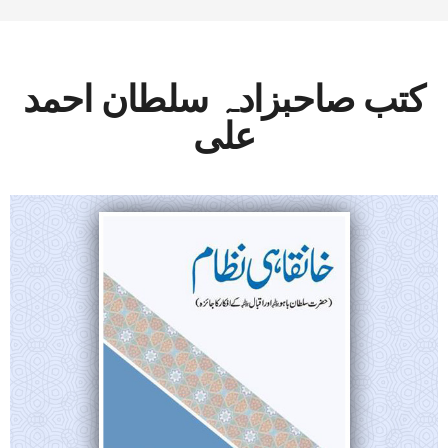
کتب صاحبزادہ سلطان احمد
علی