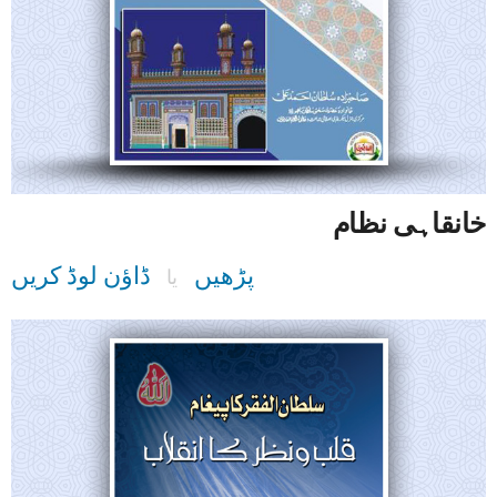
خانقاہی نظام
پڑھیں
ڈاؤن لوڈ کریں
یا