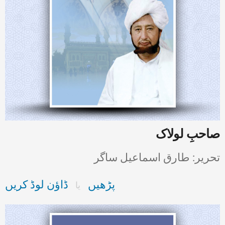
صاحبِ لولاک
تحریر: طارق اسماعیل ساگر
پڑھیں
ڈاؤن لوڈ کریں
یا