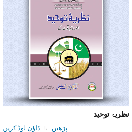
نظریۂ توحید
پڑھیں
ڈاؤن لوڈ کریں
یا