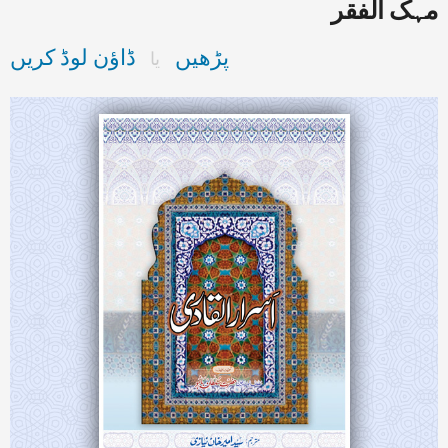
مہک الفقر
پڑھیں
ڈاؤن لوڈ کریں
یا