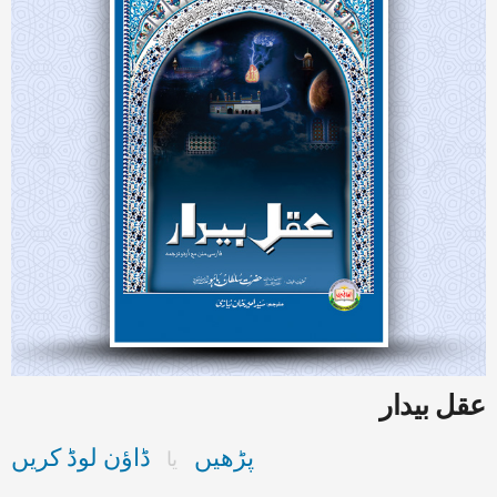
عقل بیدار
پڑھیں
ڈاؤن لوڈ کریں
یا