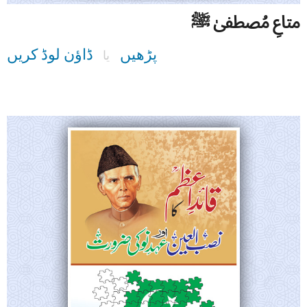
متاعِ مُصطفیٰ ﷺ
پڑھیں
ڈاؤن لوڈ کریں
یا