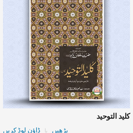
کلید التوحید
پڑھیں
ڈاؤن لوڈ کریں
یا