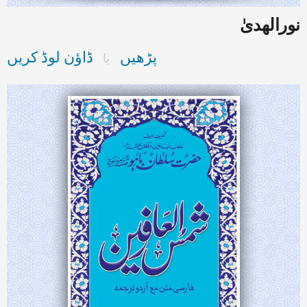
نورالھدیٰ
پڑھیں
ڈاؤن لوڈ کریں
یا