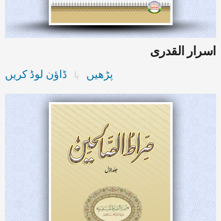
اسرار القدری
پڑھیں
ڈاؤن لوڈ کریں
یا