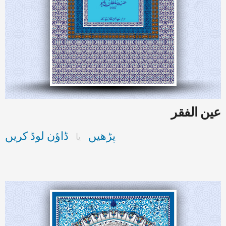
عین الفقر
پڑھیں
ڈاؤن لوڈ کریں
یا