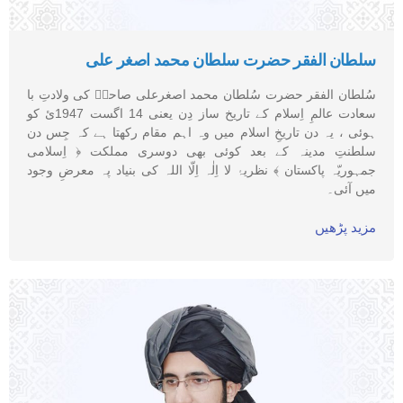
سلطان الفقر حضرت سلطان محمد اصغر علی
سُلطان الفقر حضرت سُلطان محمد اصغرعلی صاحبؒ کی ولادتِ با
سعادت عالمِ اِسلام کے تاریخ ساز دِن یعنی 14 اگست 1947ئ کو
ہوئی ، یہ دن تاریخِ اسلام میں وہ اہم مقام رکھتا ہے کہ جِس دن
سلطنتِ مدینہ کے بعد کوئی بھی دوسری مملکت ﴿ اِسلامی
جمہوریّہ پاکستان ﴾ نظریۂ لا اِلٰہ اِلّا اللہ کی بنیاد پہ معرضِ وجود
میں آئی۔
مزید پڑھیں