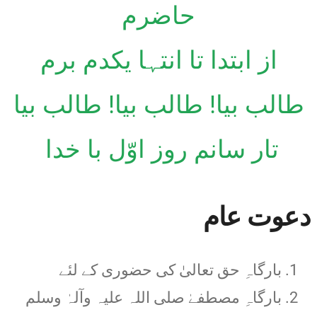
حاضرم
از ابتدا تا انتہا یکدم برم
طالب بیا! طالب بیا! طالب بیا
تار سانم روز اوّل با خدا
دعوت عام
بارگاہِ حق تعالیٰ کی حضوری کے لئے
بارگاہِ مصطفےٰ صلی اللہ علیہ وآلہٰ وسلم