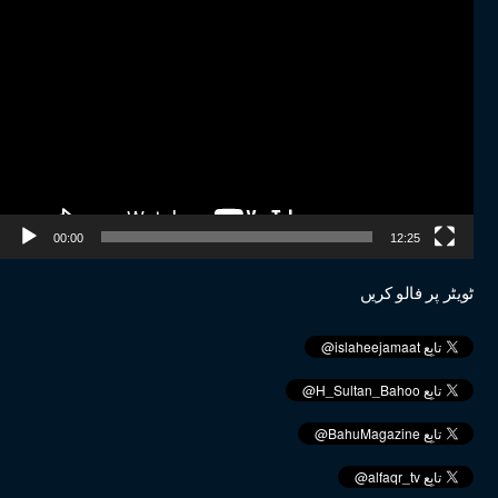
Video
Player
00:00
12:25
ٹویٹر پر فالو کریں