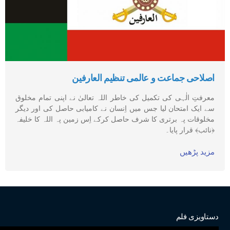
اصلاحی جماعت و عالمی تنظیم العارفین
معرفتِ الٰہی کی تکمیل کی خاطر اللہ تعالیٰ نے اپنی تمام مخلوق
سے ایک امتحان لیا جس میں اِنسان نے کامیابی حاصل کی اور دیگر
مخلوقات پہ برتری کا شرف حاصل کرکے اِس زمین پہ اللہ کا خلیفہ
﴿نائب﴾ قرار پایا۔
مزید پڑھیں
دستاویزی فلم