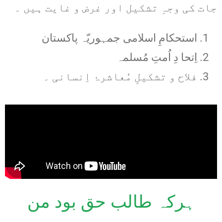
جات کی وجہِ تشکیل اور غرض و غایت ہیں ۔
استحکامِ اسلامی جمہوریّہ پاکستان
اِتحا دِ اُمتِ مُسلمہ
فلاح و تشکیلِ مُعاشرۂ اِنسانی ۔
ہرکہ طالب حق بود من