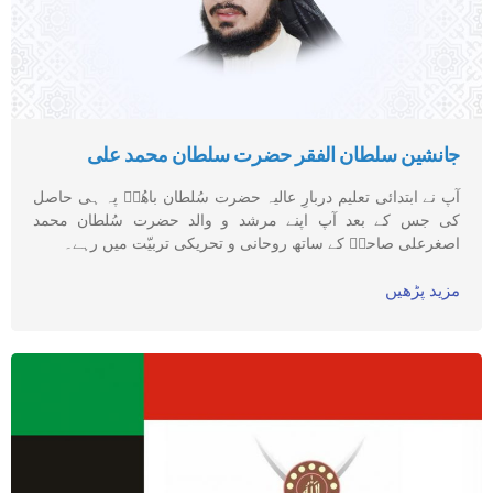
جانشین سلطان الفقر حضرت سلطان محمد علی
آپ نے ابتدائی تعلیم دربارِ عالیہ حضرت سُلطان باھُوؒ پہ ہی حاصل
کی جس کے بعد آپ اپنے مرشد و والد حضرت سُلطان محمد
اصغرعلی صاحبؒ کے ساتھ روحانی و تحریکی تربیّت میں رہے۔
مزید پڑھیں