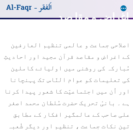
اغراض و مقا صد
فَفِرُّوْاِلیٰﷲ ۔ پس دوڑو اللہ کی طرف
اصلاحی جماعت و عالمی تنظیم العارفین
کے اغراض و مقاصد قرآن مجید اور احادیثِ
مُبارکہ کی روشنی میں اولیائے کاملین
کی تعلیمات کو عوام النّاس تک پہنچانا
اور اُن میں اجتماعیّت کا شعور پیدا کرنا
ہے ۔ بانیٔ تحریک حضرت سُلطان محمد اصغر
علی صاحب کے عالمگیر افکار کے مطابق
تین نکات جماعت ، تنظیم اور دیگر شُعبہ